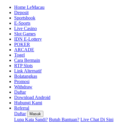
Home LeMacau
Deposit
Sportsbook
E-Sports
Live Casino
Slot Games
IDN E-Lottery
POKER
ARCADE
Togel
Cara Bermain
RTP Slots
Link Alternatif
Bolatangkas
Promosi
Withdraw
Daftar
Download Android
Hubungi Kami
Referral
Daftar
Masuk
Lupa Kata Sandi?
Butuh Bantuan?
Live Chat Di Sini