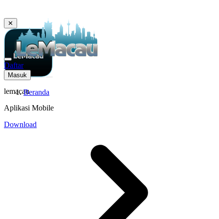
✕
Daftar
Masuk
lemacau
Beranda
Aplikasi Mobile
Download