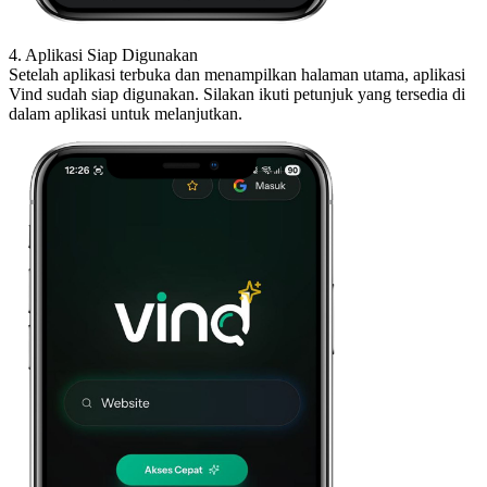
4. Aplikasi Siap Digunakan
Setelah aplikasi terbuka dan menampilkan halaman utama, aplikasi
Vind sudah siap digunakan. Silakan ikuti petunjuk yang tersedia di
dalam aplikasi untuk melanjutkan.