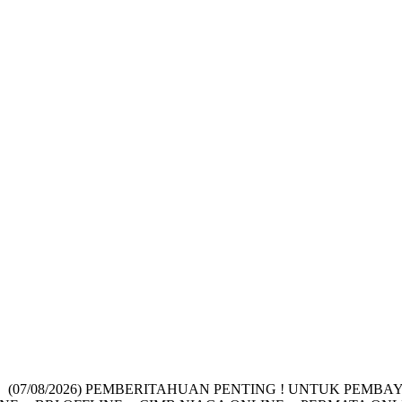
..
(07/08/2026)
PEMBERITAHUAN PENTING ! UNTUK PEMBAYA