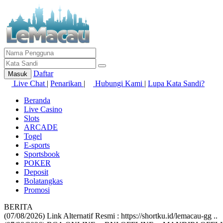
Daftar
Masuk
Live Chat
|
Penarikan
|
Hubungi Kami
|
Lupa Kata Sandi?
Beranda
Live Casino
Slots
ARCADE
Togel
E-sports
Sportsbook
POKER
Deposit
Bolatangkas
Promosi
BERITA
(07/08/2026)
Link Alternatif Resmi : https://shortku.id/lemacau-gg 