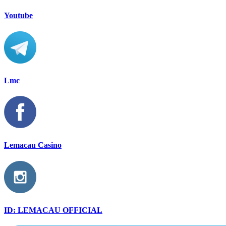
Youtube
Lmc
Lemacau Casino
ID: LEMACAU OFFICIAL