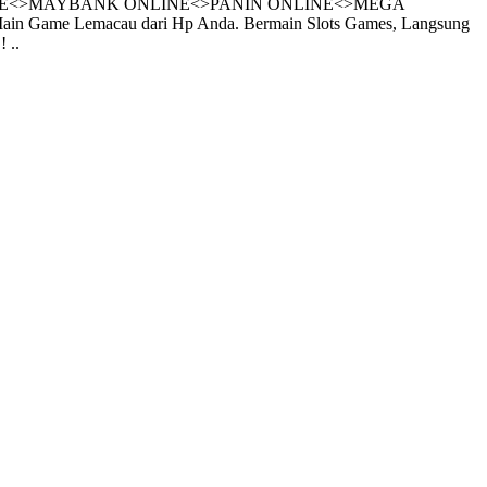
INE<>MAYBANK ONLINE<>PANIN ONLINE<>MEGA
ain Game Lemacau dari Hp Anda. Bermain Slots Games, Langsung
!! ..