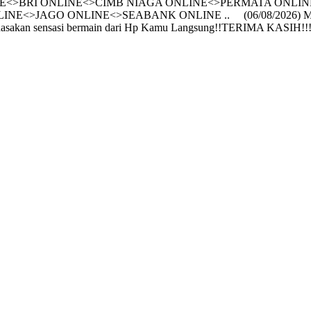
NE<>BRI ONLINE<>CIMB NIAGA ONLINE<>PERMATA ONL
NLINE<>JAGO ONLINE<>SEABANK ONLINE ..
(06/08/2026)
M
 Rasakan sensasi bermain dari Hp Kamu Langsung!!TERIMA KASIH!!