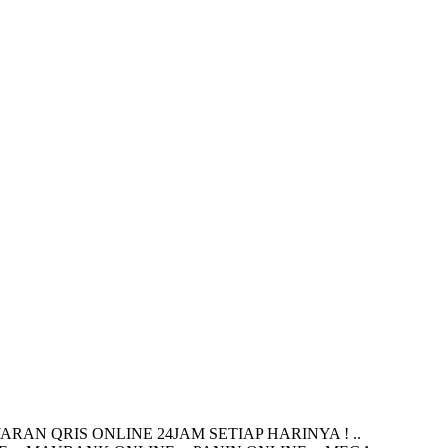
RAN QRIS ONLINE 24JAM SETIAP HARINYA ! ..