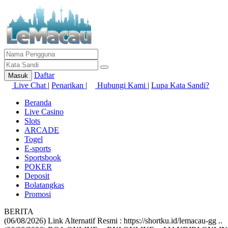
Daftar
Masuk
Live Chat
|
Penarikan
|
Hubungi Kami
|
Lupa Kata Sandi?
Beranda
Live Casino
Slots
ARCADE
Togel
E-sports
Sportsbook
POKER
Deposit
Bolatangkas
Promosi
BERITA
(06/08/2026)
Link Alternatif Resmi : https://shortku.id/lemacau-gg 