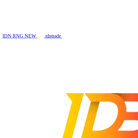
IDN RNG
NEW
idntrade