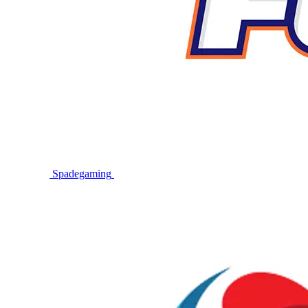
Spadegaming